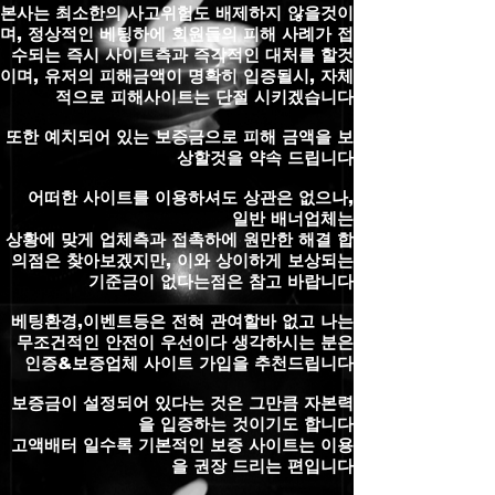
본사는 최소한의 사고위험도 배제하지 않을것이
며, 정상적인 베팅하에 회원들의 피해 사례가 접
수되는 즉시 사이트측과 즉각적인 대처를 할것
이며, 유저의 피해금액이 명확히 입증될시, 자체
적으로 피해사이트는 단절 시키겠습니다
또한
예치되어 있는 보증금으로 피해 금액을 보
상할것을 약속 드립니다
어떠한 사이트를 이용하셔도 상관은 없으나,
일반 배너업체는
상황에 맞게 업체측과 접촉하에 원만한 해결 합
의점은 찾아보겠지만, 이와 상이하게 보상되는
기준금이 없다는점은 참고 바랍니다
베팅환경,이벤트등은 전혀 관여할바 없고 나는
무조건적인 안전이 우선이다 생각하시는 분은
인증&보증업체 사이트 가입을 추천드립니다
보증금이 설정되어 있다는 것은 그만큼 자본력
을 입증하는 것이기도 합니다
고액배터 일수록 기본적인 보증 사이트는 이용
을 권장 드리는 편입니다