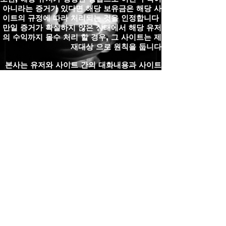
아니라는 증거가 있다면 해당 보유금은 해당 사
이트의 규정에 따라 처리되는 것을 인정합니다
만일 증거가 확실하지 않은 상태에서 해당 유저
의 수익까지 몰수 처리 할 경우, 그 사이트는 제
재대상 으로 원칙을 둡니다
본사는 유저와 사이트 간의 대화내용과 사이트
측에서 제출한 증거자료를 토대로 해결 유무를
판단합니다
본사는 특정 배팅사이트의 운영에 직접적인개입
은 하지 않으나, 유저에게 불이익을 주는 행위는
방관하지 않습니다
사이트측에서 정당한 사유로 제재를 하였음에도
불구하고 끊임없이 무리한 요구를 하는 유저는
제재 대상이 될수 잇습니다
유출,조작 등의 말이 나오는 미니게임의 경우 해
당 게임에 문제가 있다고 판단된다면 이에 관한
규정은 각 사이트의 규정에 따라 처리될 수 있습
니다
본사에 게시되어 있는 배팅사이트의 정보가 만