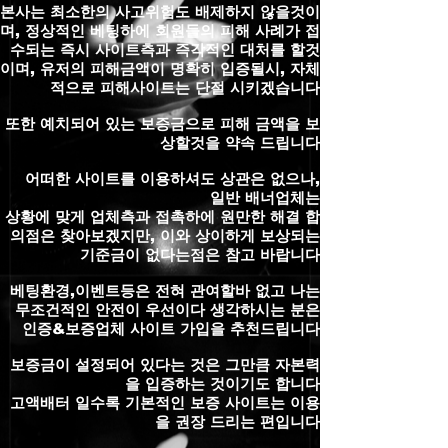
본사는 최소한의 사고위험도 배제하지 않을것이
며, 정상적인 베팅하에 회원들의 피해 사례가 접
수되는 즉시 사이트측과 즉각적인 대처를 할것
이며, 유저의 피해금액이 명확히 입증될시, 자체
적으로 피해사이트는 단절 시키겠습니다
또한
예치되어 있는 보증금으로 피해 금액을 보
상할것을 약속 드립니다
어떠한 사이트를 이용하셔도 상관은 없으나,
일반 배너업체는
상황에 맞게 업체측과 접촉하에 원만한 해결 합
의점은 찾아보겠지만, 이와 상이하게 보상되는
기준금이 없다는점은 참고 바랍니다
베팅환경,이벤트등은 전혀 관여할바 없고 나는
무조건적인 안전이 우선이다 생각하시는 분은
인증&보증업체 사이트 가입을 추천드립니다
보증금이 설정되어 있다는 것은 그만큼 자본력
을 입증하는 것이기도 합니다
고액배터 일수록 기본적인 보증 사이트는 이용
을 권장 드리는 편입니다