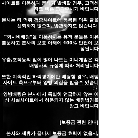
사이트를 이용하다 문제가 발생할 경우, 고객센
타로 빠른 연락주시기 바랍니다
본사는 타 먹튀 검증사이트에 등록된 먹튀 글을
신뢰하지 않으며, 방관하지도 않습니다
"와사비배팅"을 이용하시는 유저 분들은 이유
불문하고 본사의 보호 아래에 100% 안전이 보
장됩니다
유출,조작등의 말이 많이 나오는 미니게임은 각
배팅사의 규정에 따라 처리됩니다
또한 지속적인 하락경기에만 배팅할 경우, 배팅
사이트 측으로부터 양방 의심을 받을수 있습니
다
양방배팅은 본사에서 특별히 언급하지 않는 이
상 사설사이트에서 허용되지 않는 배팅법임을
참고 바랍니다
[보증금 관련 안내]
본사와 제휴가 끝나서 보증금 효력이 없을시,