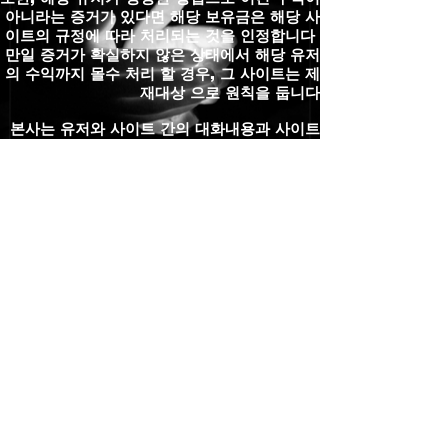
아니라는 증거가 있다면 해당 보유금은 해당 사
이트의 규정에 따라 처리되는 것을 인정합니다
만일 증거가 확실하지 않은 상태에서 해당 유저
의 수익까지 몰수 처리 할 경우, 그 사이트는 제
재대상 으로 원칙을 둡니다
본사는 유저와 사이트 간의 대화내용과 사이트
측에서 제출한 증거자료를 토대로 해결 유무를
판단합니다
본사는 특정 배팅사이트의 운영에 직접적인개입
은 하지 않으나, 유저에게 불이익을 주는 행위는
방관하지 않습니다
사이트측에서 정당한 사유로 제재를 하였음에도
불구하고 끊임없이 무리한 요구를 하는 유저는
제재 대상이 될수 잇습니다
유출,조작 등의 말이 나오는 미니게임의 경우 해
당 게임에 문제가 있다고 판단된다면 이에 관한
규정은 각 사이트의 규정에 따라 처리될 수 있습
니다
본사에 게시되어 있는 배팅사이트의 정보가 만