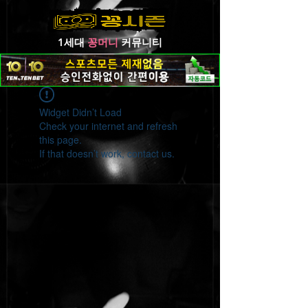
1세대
꽁머니
커뮤니티
Widget Didn’t Load
Check your internet and refresh
this page.
If that doesn’t work, contact us.