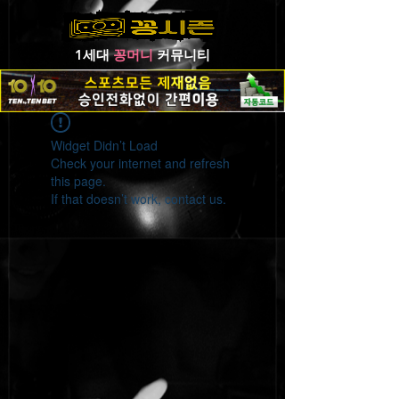
1세대
꽁머니
커뮤니티
Widget Didn’t Load
Check your internet and refresh
this page.
If that doesn’t work, contact us.