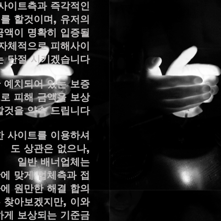
 사이트측과 즉각적인
를 할것이며, 유저의
금액이 명확히 입증될
 자체적으로 피해사이
는 단절 시키겠습니다
한
예치되어 있는 보증
로 피해 금액을 보상
할것을 약속 드립니다
한 사이트를 이용하셔
도 상관은 없으나,
일반 배너업체는
에 맞게 업체측과 접
에 원만한 해결 합의
 찾아보겠지만, 이와
하게 보상되는 기준금