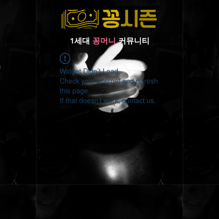
1세대
꽁머니
커뮤니티
Widget Didn’t Load
Check your internet and refresh
this page.
If that doesn’t work, contact us.