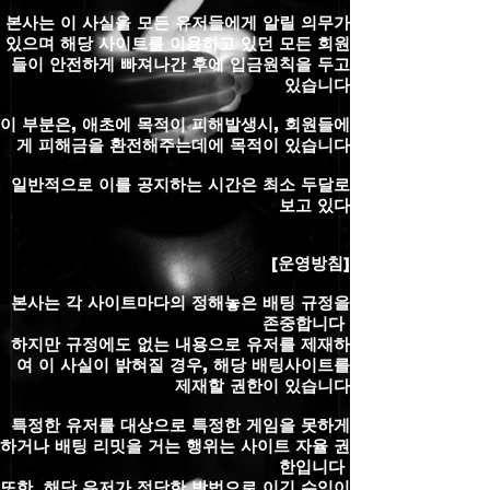
본사는 이 사실을 모든 유저들에게 알릴 의무가
있으며 해당 사이트를 이용하고 있던 모든 회원
들이 안전하게 빠져나간 후에 입금원칙을 두고
있습니다
이 부분은, 애초에 목적이 피해발생시, 회원들에
게 피해금을 환전해주는데에 목적이 있습니다
일반적으로 이를 공지하는 시간은 최소 두달로
보고 있다
[운영방침]
본사는 각 사이트마다의 정해놓은 배팅 규정을
존중합니다
하지만 규정에도 없는 내용으로 유저를 제재하
여 이 사실이 밝혀질 경우, 해당 배팅사이트를
제재할 권한이 있습니다
특정한 유저를 대상으로 특정한 게임을 못하게
하거나 배팅 리밋을 거는 행위는 사이트 자율 권
한입니다
또한, 해당 유저가 정당한 방법으로 이긴 수익이