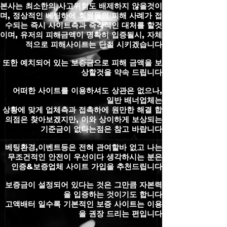
본사는 최소한의 사고위험도 배제하지 않을것이
며, 정상적인 베팅하에 회원들의 피해 사례가 접
수되는 즉시 사이트측과 즉각적인 대처를 할것
이며, 유저의 피해금액이 명확히 입증될시, 자체
적으로 피해사이트는 단절 시키겠습니다
또한
예치되어 있는 보증금으로 피해 금액을 보
상할것을 약속 드립니다
어떠한 사이트를 이용하셔도 상관은 없으나,
일반 배너업체는
상황에 맞게 업체측과 접촉하에 원만한 해결 합
의점은 찾아보겠지만, 이와 상이하게 보상되는
기준금이 없다는점은 참고 바랍니다
베팅환경,이벤트등은 전혀 관여할바 없고 나는
무조건적인 안전이 우선이다 생각하시는 분은
인증&보증업체 사이트 가입을 추천드립니다
보증금이 설정되어 있다는 것은 그만큼 자본력
을 입증하는 것이기도 합니다
고액배터 일수록 기본적인 보증 사이트는 이용
을 권장 드리는 편입니다