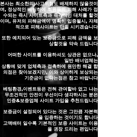
본사는 최소한의 사고위험도 배제하지 않을것이
며, 정상적인 베팅하에 회원들의 피해 사례가 접
수되는 즉시 사이트측과 즉각적인 대처를 할것
이며, 유저의 피해금액이 명확히 입증될시, 자체
적으로 피해사이트는 단절 시키겠습니다
또한
예치되어 있는 보증금으로 피해 금액을 보
상할것을 약속 드립니다
어떠한 사이트를 이용하셔도 상관은 없으나,
일반 배너업체는
상황에 맞게 업체측과 접촉하에 원만한 해결 합
의점은 찾아보겠지만, 이와 상이하게 보상되는
기준금이 없다는점은 참고 바랍니다
베팅환경,이벤트등은 전혀 관여할바 없고 나는
무조건적인 안전이 우선이다 생각하시는 분은
인증&보증업체 사이트 가입을 추천드립니다
보증금이 설정되어 있다는 것은 그만큼 자본력
을 입증하는 것이기도 합니다
고액배터 일수록 기본적인 보증 사이트는 이용
을 권장 드리는 편입니다