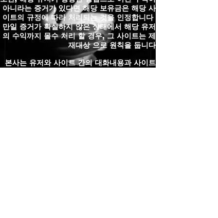
아니라는 증거가 있다면 해당 보유금은 해당 사
이트의 규정에 따라 처리되는 것을 인정합니다
만일 증거가 확실하지 않은 상태에서 해당 유저
의 수익까지 몰수 처리 할 경우, 그 사이트는 제
재대상 으로 원칙을 둡니다
본사는 유저와 사이트 간의 대화내용과 사이트
측에서 제출한 증거자료를 토대로 해결 유무를
판단합니다
본사는 특정 배팅사이트의 운영에 직접적인개입
은 하지 않으나, 유저에게 불이익을 주는 행위는
방관하지 않습니다
사이트측에서 정당한 사유로 제재를 하였음에도
불구하고 끊임없이 무리한 요구를 하는 유저는
제재 대상이 될수 잇습니다
유출,조작 등의 말이 나오는 미니게임의 경우 해
당 게임에 문제가 있다고 판단된다면 이에 관한
규정은 각 사이트의 규정에 따라 처리될 수 있습
니다
본사에 게시되어 있는 배팅사이트의 정보가 만