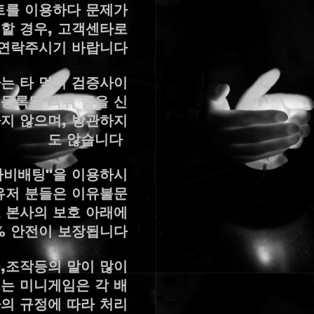
트를 이용하다 문제가
할 경우, 고객센타로
 연락주시기 바랍니다
는 타 먹튀 검증사이
 등록된 먹튀 글을 신
지 않으며, 방관하지
도 않습니다
사비배팅"을 이용하시
유저 분들은 이유불문
 본사의 보호 아래에
% 안전이 보장됩니다
,조작등의 말이 많이
는 미니게임은 각 배
의 규정에 따라 처리