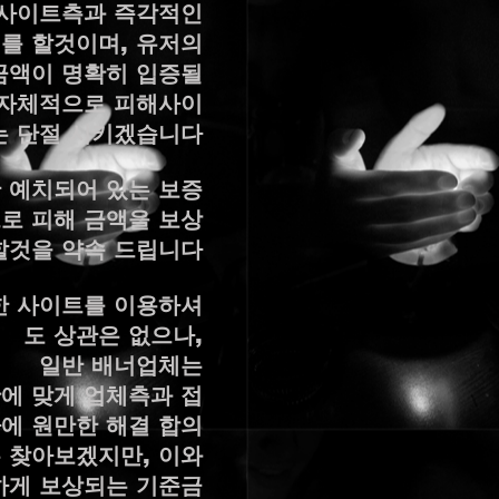
 사이트측과 즉각적인
를 할것이며, 유저의
금액이 명확히 입증될
 자체적으로 피해사이
는 단절 시키겠습니다
한
예치되어 있는 보증
로 피해 금액을 보상
할것을 약속 드립니다
한 사이트를 이용하셔
도 상관은 없으나,
일반 배너업체는
에 맞게 업체측과 접
에 원만한 해결 합의
 찾아보겠지만, 이와
하게 보상되는 기준금