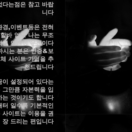
없다는점은 참고 바랍
니다
환경,이벤트등은 전혀
할바 없고 나는 무조
적인 안전이 우선이다
하시는 분은 인증&보
체 사이트 가입을 추
천드립니다
금이 설정되어 있다는
 그만큼 자본력을 입
하는 것이기도 합니다
배터 일수록 기본적인
 사이트는 이용을 권
장 드리는 편입니다