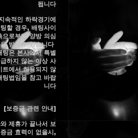
됩니다
 지속적인 하락경기에
배팅할 경우, 배팅사이
측으로부터 양방 의심
을 받을수 있습니다
배팅은 본사에서 특별
언급하지 않는 이상 사
이트에서 허용되지 않
배팅법임을 참고 바랍
니다
[보증금 관련 안내]
와 제휴가 끝나서 보
증금 효력이 없을시,