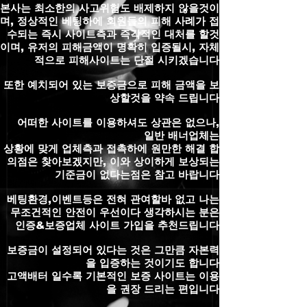
본사는 최소한의 사고위험도 배제하지 않을것이
며, 정상적인 베팅하에 회원들의 피해 사례가 접
수되는 즉시 사이트측과 즉각적인 대처를 할것
이며, 유저의 피해금액이 명확히 입증될시, 자체
적으로 피해사이트는 단절 시키겠습니다
또한
예치되어 있는 보증금으로 피해 금액을 보
상할것을 약속 드립니다
어떠한 사이트를 이용하셔도 상관은 없으나,
일반 배너업체는
상황에 맞게 업체측과 접촉하에 원만한 해결 합
의점은 찾아보겠지만, 이와 상이하게 보상되는
기준금이 없다는점은 참고 바랍니다
베팅환경,이벤트등은 전혀 관여할바 없고 나는
무조건적인 안전이 우선이다 생각하시는 분은
인증&보증업체 사이트 가입을 추천드립니다
보증금이 설정되어 있다는 것은 그만큼 자본력
을 입증하는 것이기도 합니다
고액배터 일수록 기본적인 보증 사이트는 이용
을 권장 드리는 편입니다