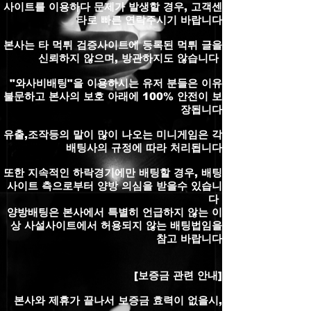
사이트를 이용하다 문제가 발생할 경우, 고객센
타로 빠른 연락주시기 바랍니다
본사는 타 먹튀 검증사이트에 등록된 먹튀 글을
신뢰하지 않으며, 방관하지도 않습니다
"와사비배팅"을 이용하시는 유저 분들은 이유
불문하고 본사의 보호 아래에 100% 안전이 보
장됩니다
유출,조작등의 말이 많이 나오는 미니게임은 각
배팅사의 규정에 따라 처리됩니다
또한 지속적인 하락경기에만 배팅할 경우, 배팅
사이트 측으로부터 양방 의심을 받을수 있습니
다
양방배팅은 본사에서 특별히 언급하지 않는 이
상 사설사이트에서 허용되지 않는 배팅법임을
참고 바랍니다
[보증금 관련 안내]
본사와 제휴가 끝나서 보증금 효력이 없을시,