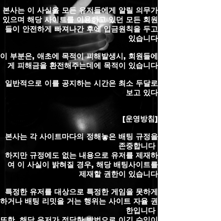
본사는 이 사실을 모든 유저들에게 알릴 의무가
있으며 해당 사이트를 이용하고 있던 모든 회원
들이 안전하게 빠져나간 후에 입금원칙을 두고
있습니다
이 부분은, 애초에 목적이 피해발생시, 회원들에
게 피해금을 환전해주는데에 목적이 있습니다
일반적으로 이를 공지하는 시간은 최소 두달로
보고 있다
[운영방침]
본사는 각 사이트마다의 정해놓은 배팅 규정을
존중합니다
하지만 규정에도 없는 내용으로 유저를 제재하
여 이 사실이 밝혀질 경우, 해당 배팅사이트를
제재할 권한이 있습니다
특정한 유저를 대상으로 특정한 게임을 못하게
하거나 배팅 리밋을 거는 행위는 사이트 자율 권
한입니다
또한, 해당 유저가 정당한 방법으로 이긴 수익이