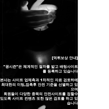
[먹튀보상 안내]
"꽁시즌"은 체계적인 절차를 밟고 배팅사이트
를 등록하고 있습니다
본사는 사이트 업체측과 1차적인 자료 검토하에
최대한의 미팅,접촉후 안전 기준을 선별하고 있
으며
회원들이 다양한 종목의 안전사이트를 접할수
있도록 사이트 컨텐츠 또한 많은 검토를 하고 있
습니다