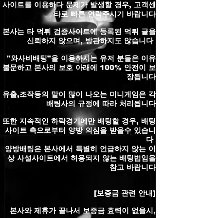
사이트를 이용하다 문제가 발생할 경우, 고객센
타로 빠른 연락주시기 바랍니다
본사는 타 먹튀 검증사이트에 등록된 먹튀 글을
신뢰하지 않으며, 방관하지도 않습니다
"와사비배팅"을 이용하시는 유저 분들은 이유
불문하고 본사의 보호 아래에 100% 안전이 보
장됩니다
유출,조작등의 말이 많이 나오는 미니게임은 각
배팅사의 규정에 따라 처리됩니다
또한 지속적인 하락경기에만 배팅할 경우, 배팅
사이트 측으로부터 양방 의심을 받을수 있습니
다
양방배팅은 본사에서 특별히 언급하지 않는 이
상 사설사이트에서 허용되지 않는 배팅법임을
참고 바랍니다
[보증금 관련 안내]
본사와 제휴가 끝나서 보증금 효력이 없을시,