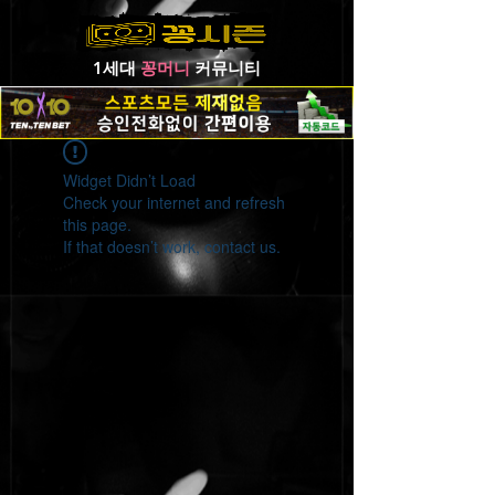
1세대
꽁머니
커뮤니티
Widget Didn’t Load
Check your internet and refresh
this page.
If that doesn’t work, contact us.