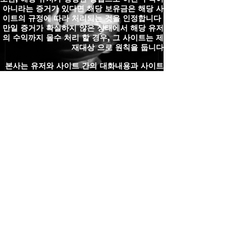
아니라는 증거가 있다면 해당 보유금은 해당 사
이트의 규정에 따라 처리되는 것을 인정합니다
만일 증거가 확실하지 않은 상태에서 해당 유저
의 수익까지 몰수 처리 할 경우, 그 사이트는 제
재대상 으로 원칙을 둡니다
본사는 유저와 사이트 간의 대화내용과 사이트
측에서 제출한 증거자료를 토대로 해결 유무를
판단합니다
본사는 특정 배팅사이트의 운영에 직접적인개입
은 하지 않으나, 유저에게 불이익을 주는 행위는
방관하지 않습니다
사이트측에서 정당한 사유로 제재를 하였음에도
불구하고 끊임없이 무리한 요구를 하는 유저는
제재 대상이 될수 잇습니다
유출,조작 등의 말이 나오는 미니게임의 경우 해
당 게임에 문제가 있다고 판단된다면 이에 관한
규정은 각 사이트의 규정에 따라 처리될 수 있습
니다
본사에 게시되어 있는 배팅사이트의 정보가 만