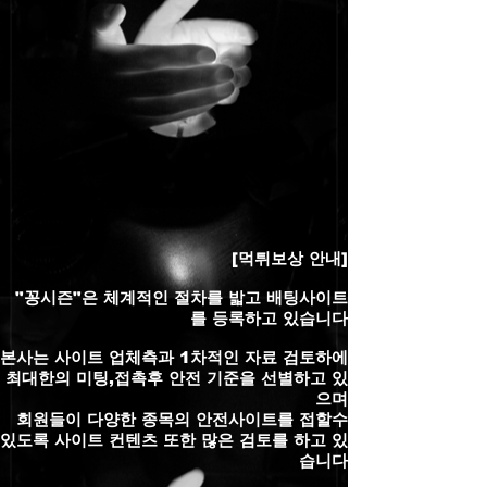
[먹튀보상 안내]
"꽁시즌"은 체계적인 절차를 밟고 배팅사이트
를 등록하고 있습니다
본사는 사이트 업체측과 1차적인 자료 검토하에
최대한의 미팅,접촉후 안전 기준을 선별하고 있
으며
회원들이 다양한 종목의 안전사이트를 접할수
있도록 사이트 컨텐츠 또한 많은 검토를 하고 있
습니다