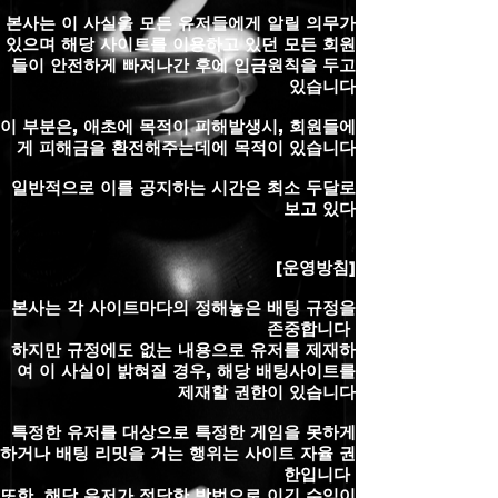
본사는 이 사실을 모든 유저들에게 알릴 의무가
있으며 해당 사이트를 이용하고 있던 모든 회원
들이 안전하게 빠져나간 후에 입금원칙을 두고
있습니다
이 부분은, 애초에 목적이 피해발생시, 회원들에
게 피해금을 환전해주는데에 목적이 있습니다
일반적으로 이를 공지하는 시간은 최소 두달로
보고 있다
[운영방침]
본사는 각 사이트마다의 정해놓은 배팅 규정을
존중합니다
하지만 규정에도 없는 내용으로 유저를 제재하
여 이 사실이 밝혀질 경우, 해당 배팅사이트를
제재할 권한이 있습니다
특정한 유저를 대상으로 특정한 게임을 못하게
하거나 배팅 리밋을 거는 행위는 사이트 자율 권
한입니다
또한, 해당 유저가 정당한 방법으로 이긴 수익이