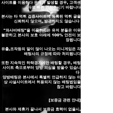
사이트를 이용하다 문제가 발생할 경우, 고객센
타로 빠른 연락주시기 바랍니다
본사는 타 먹튀 검증사이트에 등록된 먹튀 글을
신뢰하지 않으며, 방관하지도 않습니다
"와사비배팅"을 이용하시는 유저 분들은 이유
불문하고 본사의 보호 아래에 100% 안전이 보
장됩니다
유출,조작등의 말이 많이 나오는 미니게임은 각
배팅사의 규정에 따라 처리됩니다
또한 지속적인 하락경기에만 배팅할 경우, 배팅
사이트 측으로부터 양방 의심을 받을수 있습니
다
양방배팅은 본사에서 특별히 언급하지 않는 이
상 사설사이트에서 허용되지 않는 배팅법임을
참고 바랍니다
[보증금 관련 안내]
본사와 제휴가 끝나서 보증금 효력이 없을시,