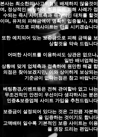
본사는 최소한의 사고위험도 배제하지 않을것이
며, 정상적인 베팅하에 회원들의 피해 사례가 접
수되는 즉시 사이트측과 즉각적인 대처를 할것
이며, 유저의 피해금액이 명확히 입증될시, 자체
적으로 피해사이트는 단절 시키겠습니다
또한
예치되어 있는 보증금으로 피해 금액을 보
상할것을 약속 드립니다
어떠한 사이트를 이용하셔도 상관은 없으나,
일반 배너업체는
상황에 맞게 업체측과 접촉하에 원만한 해결 합
의점은 찾아보겠지만, 이와 상이하게 보상되는
기준금이 없다는점은 참고 바랍니다
베팅환경,이벤트등은 전혀 관여할바 없고 나는
무조건적인 안전이 우선이다 생각하시는 분은
인증&보증업체 사이트 가입을 추천드립니다
보증금이 설정되어 있다는 것은 그만큼 자본력
을 입증하는 것이기도 합니다
고액배터 일수록 기본적인 보증 사이트는 이용
을 권장 드리는 편입니다