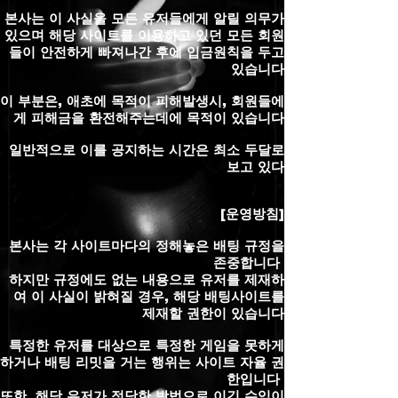
본사는 이 사실을 모든 유저들에게 알릴 의무가
있으며 해당 사이트를 이용하고 있던 모든 회원
들이 안전하게 빠져나간 후에 입금원칙을 두고
있습니다
이 부분은, 애초에 목적이 피해발생시, 회원들에
게 피해금을 환전해주는데에 목적이 있습니다
일반적으로 이를 공지하는 시간은 최소 두달로
보고 있다
[운영방침]
본사는 각 사이트마다의 정해놓은 배팅 규정을
존중합니다
하지만 규정에도 없는 내용으로 유저를 제재하
여 이 사실이 밝혀질 경우, 해당 배팅사이트를
제재할 권한이 있습니다
특정한 유저를 대상으로 특정한 게임을 못하게
하거나 배팅 리밋을 거는 행위는 사이트 자율 권
한입니다
또한, 해당 유저가 정당한 방법으로 이긴 수익이