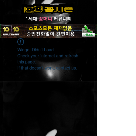
1세대
꽁머니
커뮤니티
Widget Didn’t Load
Check your internet and refresh
this page.
If that doesn’t work, contact us.