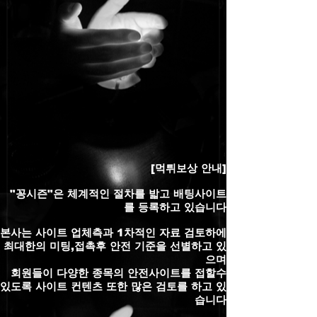
[먹튀보상 안내]
"꽁시즌"은 체계적인 절차를 밟고 배팅사이트
를 등록하고 있습니다
본사는 사이트 업체측과 1차적인 자료 검토하에
최대한의 미팅,접촉후 안전 기준을 선별하고 있
으며
회원들이 다양한 종목의 안전사이트를 접할수
있도록 사이트 컨텐츠 또한 많은 검토를 하고 있
습니다