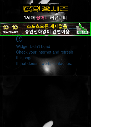
1세대
꽁머니
커뮤니티
Widget Didn’t Load
Check your internet and refresh
this page.
If that doesn’t work, contact us.