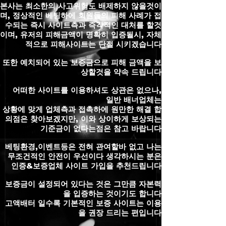
본사는 최소한의 사고위험도 배제하지 않을것이
며, 정상적인 베팅하에 회원들의 피해 사례가 접
수되는 즉시 사이트측과 즉각적인 대처를 할것
이며, 유저의 피해금액이 명확히 입증될시, 자체
적으로 피해사이트는 단절 시키겠습니다
또한
예치되어 있는 보증금으로 피해 금액을 보
상할것을 약속 드립니다
어떠한 사이트를 이용하셔도 상관은 없으나,
일반 배너업체는
상황에 맞게 업체측과 접촉하에 원만한 해결 합
의점은 찾아보겠지만, 이와 상이하게 보상되는
기준금이 없다는점은 참고 바랍니다
베팅환경,이벤트등은 전혀 관여할바 없고 나는
무조건적인 안전이 우선이다 생각하시는 분은
인증&보증업체 사이트 가입을 추천드립니다
보증금이 설정되어 있다는 것은 그만큼 자본력
을 입증하는 것이기도 합니다
고액배터 일수록 기본적인 보증 사이트는 이용
을 권장 드리는 편입니다