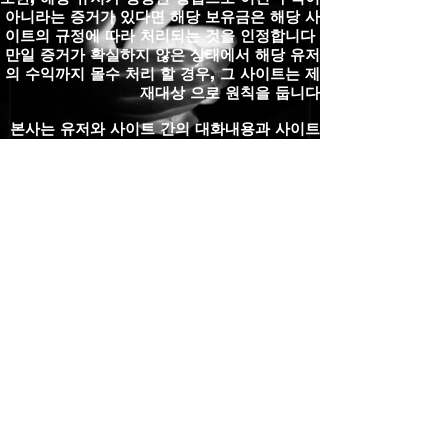
아니라는 증거가 있다면 해당 보유금은 해당 사
이트의 규정에 따라 처리되는 것을 인정합니다
만일 증거가 확실하지 않은 상태에서 해당 유저
의 수익까지 몰수 처리 할 경우, 그 사이트는 제
재대상 으로 원칙을 둡니다
본사는 유저와 사이트 간의 대화내용과 사이트
측에서 제출한 증거자료를 토대로 해결 유무를
판단합니다
본사는 특정 배팅사이트의 운영에 직접적인개입
은 하지 않으나, 유저에게 불이익을 주는 행위는
방관하지 않습니다
사이트측에서 정당한 사유로 제재를 하였음에도
불구하고 끊임없이 무리한 요구를 하는 유저는
제재 대상이 될수 잇습니다
유출,조작 등의 말이 나오는 미니게임의 경우 해
당 게임에 문제가 있다고 판단된다면 이에 관한
규정은 각 사이트의 규정에 따라 처리될 수 있습
니다
본사에 게시되어 있는 배팅사이트의 정보가 만