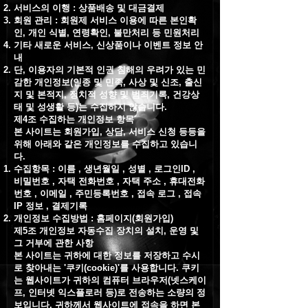
서비스의 이행 : 상품배송 및 대금결제
회원 관리 : 회원제 서비스 이용에 따른 본인확
인, 개인 식별, 연령확인, 불만처리 등 민원처리
기타 새로운 서비스, 신상품이나 이벤트 정보 안
내
단, 이용자의 기본적 인권 침해의 우려가 있는 민
감한 개인정보(인종 및 민족, 사상 및 신조, 출신
지 및 본적지, 정치적 성향 및 범죄기록, 건강상
태 및 성생활 등)는 수집하지 않습니다.
제4조 수집하는 개인정보 항목
본 사이트는 회원가입, 상담, 서비스 신청 등등을
위해 아래와 같은 개인정보를 수집하고 있습니
다.
수집항목 : 이름 , 생년월일 , 성별 , 로그인ID ,
비밀번호 , 자택 전화번호 , 자택 주소 , 휴대전화
번호 , 이메일 , 주민등록번호 , 접속 로그 , 접속
IP 정보 , 결제기록
개인정보 수집방법 : 홈페이지(회원가입)
제5조 개인정보 자동수집 장치의 설치, 운영 및
그 거부에 관한 사항
본 사이트는 귀하에 대한 정보를 저장하고 수시
로 찾아내는 '쿠키(cookie)'를 사용합니다. 쿠키
는 웹사이트가 귀하의 컴퓨터 브라우저(넷스케이
프, 인터넷 익스플로러 등)로 전송하는 소량의 정
보입니다. 귀하께서 웹사이트에 접속을 하면 본