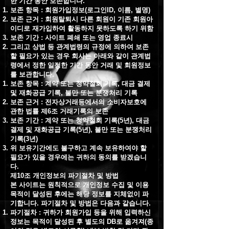
한 기간 동안 보존합니다.
보존 항목 : 회원가입정보(로그인ID, 이름, 별명)
보존 근거 : 회원탈퇴시 다른 회원이 기존 회원아
이디로 재가입하여 활동하지 못하도록 하기 위함
보존 기간 : 사이트 폐쇄 또는 영업 종료시
그리고 상법 등 관계법령의 규정에 의하여 보존
할 필요가 있는 경우 회사는 아래와 같이 관계법
령에서 정한 일정한 기간 동안 거래 및 회원정보
를 보관합니다.
보존 항목 : 계약 또는 청약철회 기록, 대금 결제
및 재화공급 기록, 불만 또는 분쟁처리 기록
보존 근거 : 전자상거래등에서의 소비자보호에
관한 법률 제6조 거래기록의 보존
보존 기간 : 계약 또는 청약철회 기록(5년), 대금
결제 및 재화공급 기록(5년), 불만 또는 분쟁처리
기록(3년)
위 보유기간에도 불구하고 계속 보유하여야 할
필요가 있을 경우에는 귀하의 동의를 받겠습니
다.
제10조 개인정보의 파기절차 및 방법
본 사이트는 원칙적으로 개인정보 수집 및 이용
목적이 달성된 후에는 해당 정보를 지체없이 파
기합니다. 파기절차 및 방법은 다음과 같습니다.
파기절차 : 귀하가 회원가입 등을 위해 입력하신
정보는 목적이 달성된 후 별도의 DB로 옮겨져(종