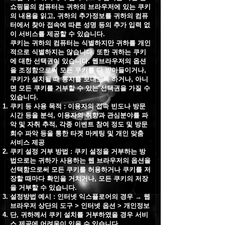
쇼핑몰의 컴퓨터는 귀하의 브라우저에 있는 쿠키
의 내용을 읽고, 귀하의 추가정보를 귀하의 컴퓨
터에서 찾아 접속에 따른 성명 등의 추가 입력 없
이 서비스를 제공할 수 있습니다.
쿠키는 귀하의 컴퓨터는 식별하지만 귀하를 개인
적으로 식별하지는 않습니다. 또한 귀하는 쿠키
에 대한 선택권이 있습니다. 웹브라우저의 옵션
을 조정함으로써 모든 쿠키를 다 받아들이거나,
쿠키가 설치될 때 통지를 보내도록 하거나, 아니
면 모든 쿠키를 거부할 수 있는 선택권을 가질 수
있습니다.
쿠키 등 사용 목적 : 이용자의 접속 빈도나 방문
시간 등을 분석, 이용자의 취향과 관심분야를 파
악 및 자취 추적, 각종 이벤트 참여 정도 및 방문
회수 파악 등을 통한 타겟 마케팅 및 개인 맞춤
서비스 제공
쿠키 설정 거부 방법 : 쿠키 설정을 거부하는 방
법으로는 귀하가 사용하는 웹 브라우저의 옵션을
선택함으로써 모든 쿠키를 허용하거나 쿠키를 저
장할 때마다 확인을 거치거나, 모든 쿠키의 저장
을 거부할 수 있습니다.
설정방법 예시 : 인터넷 익스플로어의 경우 → 웹
브라우저 상단의 도구 > 인터넷 옵션 > 개인정보
단, 귀하께서 쿠키 설치를 거부하였을 경우 서비
스 제공에 어려움이 있을 수 있습니다.