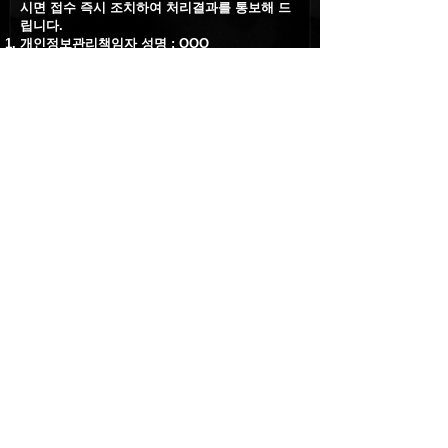
시면 접수 즉시 조치하여 처리결과를 통보해 드
립니다.
개인정보관리책임자 성명 : OOO
전화번호 : OOO-OOO-OOOO
이메일 :
admin@email.com
또는 개인정보침해에 대한 신고나 상담이 필요하
신 경우에는 아래 기관에 문의하시기 바랍니다.
개인분쟁조정위원회 (
www.1336.or.kr
/ 1336)
정보보호마크인증위원회 (
www.eprivacy.or.kr
/
02-580-0533
~4)
대검찰청 인터넷범죄수사센터 (
icic.sppo.go.kr
/
02-3480-3600)
경찰청 사이버테러대응센터 (
www.ctrc.go.kr
/
02-392-0330)
부 칙 시행일 등
본 방침은 OOOO년 OO월 OO일부터 시행합니
다.
책임의 한계와 법적고지
1. 책임의 한계